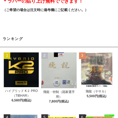
＊ラバーの貼り上げ無料でできます！
（ご希望の場合は注文時に備考欄にご記載ください。）
ランキング
1
2
3
ハイブリッド K２ PRO
飛龍（ヤサカ）
飛龍・特制（国家選手
（TIBHAR）
5,500円(税込)
用）
6,580円(税込)
7,800円(税込)
4
5
6