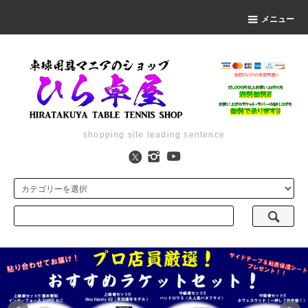
メニュー
shopping site leading sentence