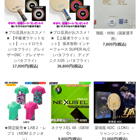
★プロ店員がおススメ！
★プロ店員がおススメ！
飛龍・特制（国家選手
★ 【中級者ラケットセ
★ 【上級者ラケットセ
用）
ット】 ハッドロウ５
ット】 張本智和 インナ
7,800円(税込)
（バタフライ） グレイ
ーフォース SUPER ALC
ザー09C・グレイザー
（バタフライ） ディグ
（バタフライ）
ニクス05（バタフライ）
17,000円(税込)
36,800円(税込)
★限定販売★ LAB２・レ
ネクサスEL 48（GEW
梁靖崑 ADC（LOKI）～
ブ２（XIOM エクシオ
O）
リャンジンクン～
ン）
9,800円(税込)
21,000円(税込)