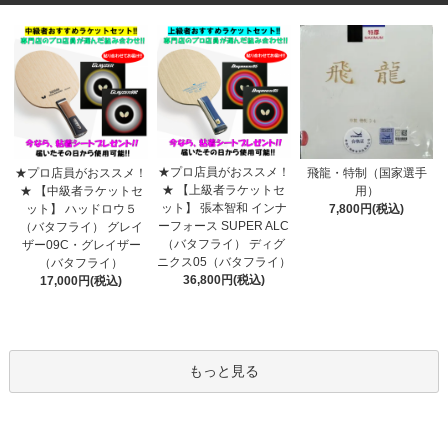
★プロ店員がおススメ！
★プロ店員がおススメ！
飛龍・特制（国家選手
★ 【上級者ラケットセ
★ 【中級者ラケットセ
用）
ット】 張本智和 インナ
ット】 ハッドロウ５
7,800円(税込)
ーフォース SUPER ALC
（バタフライ） グレイ
（バタフライ） ディグ
ザー09C・グレイザー
ニクス05（バタフライ）
（バタフライ）
36,800円(税込)
17,000円(税込)
もっと見る