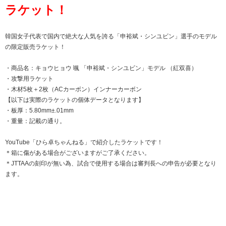
ラケット！
韓国女子代表で国内で絶大な人気を誇る「申裕斌・シンユビン」選手のモデル
の限定販売ラケット！
・商品名：キョウヒョウ 颯 「申裕斌・シンユビン」モデル （紅双喜）
・攻撃用ラケット
・木材5枚＋2枚（ACカーボン）インナーカーボン
【以下は実際のラケットの個体データとなります】
・板厚：5.80mm±.01mm
・重量：記載の通り。
YouTube「ひら卓ちゃんねる」で紹介したラケットです！
＊箱に傷がある場合がございますがご了承ください。
＊JTTAAの刻印が無い為、試合で使用する場合は審判長への申告が必要となり
ます。