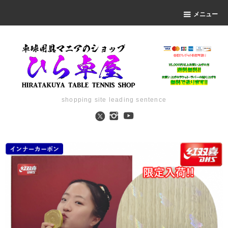
メニュー
shopping site leading sentence