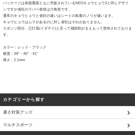
パッケージは表面裏面ともに市販されているNEOキョウヒョウ3と同じデザイ
ンですが省狂のラバー形状は六角形です。
通常のキョウヒョウと省狂の違いはシートの粘着のノリが違います。
キョウヒョウはムラがあるのに対し省狂はそれがありません。
スポンジ部分、已打底(イダテイ)と言って補助剤がまえもって塗布されておりま
す。
カラー：レッド・ブラック
硬度：39°・40°・41°
厚さ：2.1mm
カテゴリーから探す
暑さ対策グッズ
マルチスポーツ