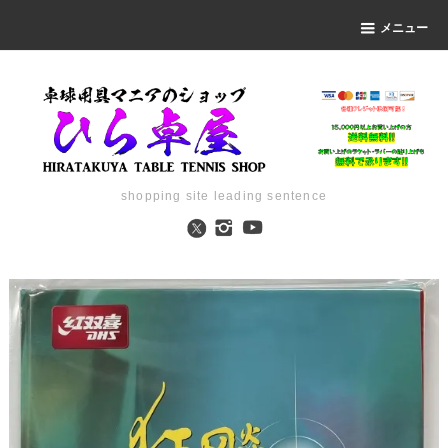
メニュー
shopping site leading sentence