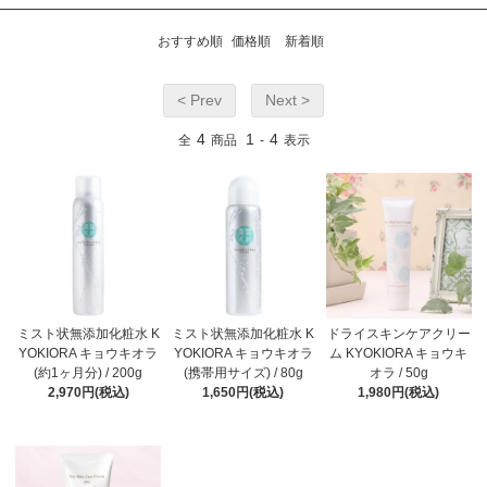
おすすめ順
価格順
新着順
< Prev
Next >
4
1
4
全
商品
-
表示
ミスト状無添加化粧水 K
ミスト状無添加化粧水 K
ドライスキンケアクリー
YOKIORA キョウキオラ
YOKIORA キョウキオラ
ム KYOKIORA キョウキ
(約1ヶ月分) / 200g
(携帯用サイズ) / 80g
オラ / 50g
2,970円(税込)
1,650円(税込)
1,980円(税込)