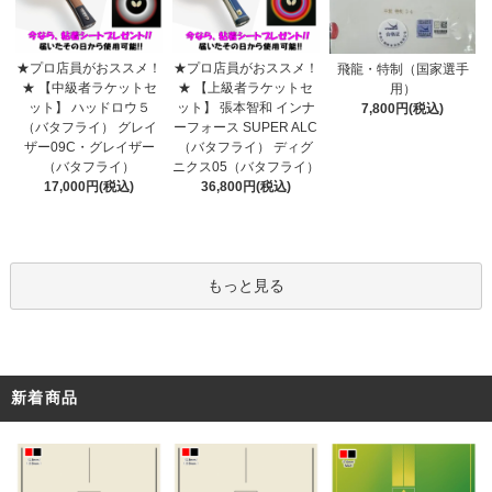
★プロ店員がおススメ！
★プロ店員がおススメ！
飛龍・特制（国家選手
★ 【上級者ラケットセ
★ 【中級者ラケットセ
用）
ット】 張本智和 インナ
ット】 ハッドロウ５
7,800円(税込)
ーフォース SUPER ALC
（バタフライ） グレイ
（バタフライ） ディグ
ザー09C・グレイザー
ニクス05（バタフライ）
（バタフライ）
36,800円(税込)
17,000円(税込)
もっと見る
新着商品