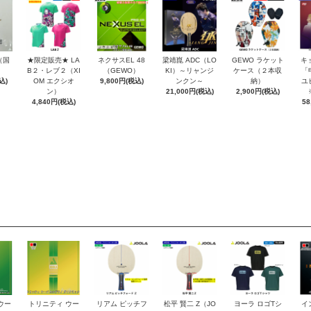
（国
★限定販売★ LA
ネクサスEL 48
梁靖崑 ADC（LO
GEWO ラケット
キ
）
B２・レブ２（XI
（GEWO）
KI）～リャンジ
ケース（２本収
「
込)
OM エクシオ
9,800円(税込)
ンクン～
納）
ユ
ン）
21,000円(税込)
2,900円(税込)
4,840円(税込)
58
ウー
トリニティ ウー
リアム ピッチフ
松平 賢二 Z（JO
ヨーラ ロゴTシ
イ