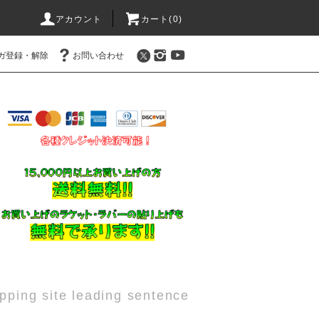
アカウント
カート(
0
)
ガ登録・解除
お問い合わせ
pping site leading sentence