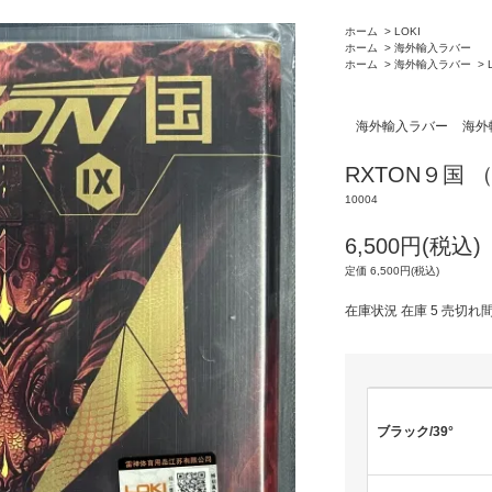
ホーム
>
LOKI
ホーム
>
海外輸入ラバー
ホーム
>
海外輸入ラバー
>
海外輸入ラバー
海外
RXTON９国 
10004
6,500円(税込)
定価 6,500円(税込)
在庫状況 在庫 5 売切れ
ブラック/39°