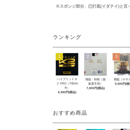
※スポンジ部分、已打底(イダテイ)と
ランキング
1
2
3
ハイブリッド K
飛龍・特制（国
飛龍（ヤサ
２ PRO（TIBHA
家選手用）
5,500円(税
R）
7,800円(税込)
6,580円(税込)
おすすめ商品