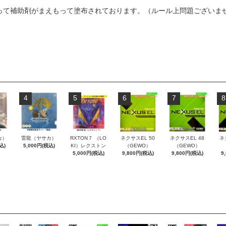
言って補助剤がまえもって塗布されております。（ルール上問題ございま
4
5
6
7
8
カ）
雷龍（ヤサカ）
RXTON７ （LO
ネクサスEL 50
ネクサスEL 48
ネ
込)
5,000円(税込)
KI）レクストン
（GEWO）
（GEWO）
5,000円(税込)
9,800円(税込)
9,800円(税込)
9