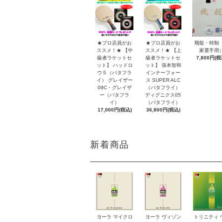
★プロ店員がお
★プロ店員がお
飛龍・特制
ススメ！★ 【中
ススメ！★ 【上
家選手用
級者ラケットセ
級者ラケットセ
7,800円(税
ット】 ハッドロ
ット】 張本智和
ウ５（バタフラ
インナーフォー
イ） グレイザー
ス SUPER ALC
09C・グレイザ
（バタフライ）
ー（バタフラ
ディグニクス05
イ）
（バタフライ）
17,000円(税込)
36,800円(税込)
新着商品
ヨーラ マイクロ
ヨーラ ヴィゾン
トリニティ 