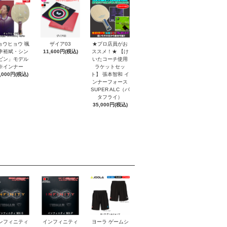
ョウヒョウ 颯
ザイア03
★プロ店員がお
申裕斌・シン
11,600円(税込)
ススメ！★ 【け
ビン」モデル
いたコーチ使用
※インナー
ラケットセッ
,000円(税込)
ト】 張本智和 イ
ンナーフォース
SUPER ALC（バ
タフライ）
35,000円(税込)
ンフィニティ
インフィニティ
ヨーラ ゲームシ