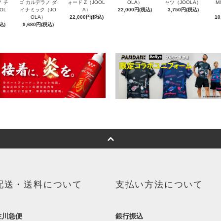
ノ チ
ゴ カルデラノ ダ
ォード Z（JOOL
OLA）
ャツ（JOOLA）
M
OL
イナミック（JO
A）
22,000円(税込)
3,750円(税込)
OLA）
22,000円(税込)
10
込)
9,680円(税込)
配送・送料について
支払い方法について
佐川急便
銀行振込