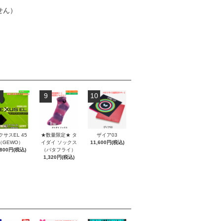
せん）
9
10
クサスEL 45
★数量限定★ タ
ザイア03
（GEWO）
イダイ ソックス
11,600円(税込)
,800円(税込)
（バタフライ）
1,320円(税込)