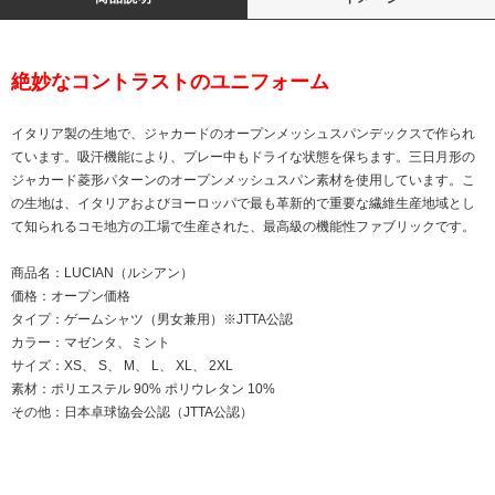
絶妙なコントラストのユニフォーム
イタリア製の生地で、ジャカードのオープンメッシュスパンデックスで作られ
ています。吸汗機能により、プレー中もドライな状態を保ちます。三日月形の
ジャカード菱形パターンのオープンメッシュスパン素材を使用しています。こ
の生地は、イタリアおよびヨーロッパで最も革新的で重要な繊維生産地域とし
て知られるコモ地方の工場で生産された、最高級の機能性ファブリックです。
商品名：LUCIAN（ルシアン）
価格：オープン価格
タイプ：ゲームシャツ（男女兼用）※JTTA公認
カラー：マゼンタ、ミント
サイズ：XS、 S、 M、 L、 XL、 2XL
素材：ポリエステル 90% ポリウレタン 10%
その他：日本卓球協会公認（JTTA公認）