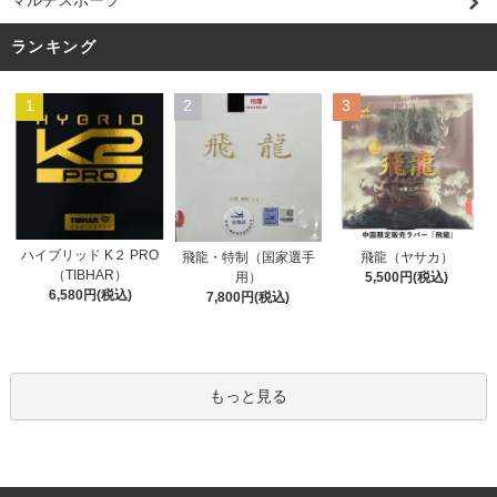
マルチスポーツ
ランキング
1
2
3
ハイブリッド K２ PRO
飛龍・特制（国家選手
飛龍（ヤサカ）
（TIBHAR）
用）
5,500円(税込)
6,580円(税込)
7,800円(税込)
もっと見る