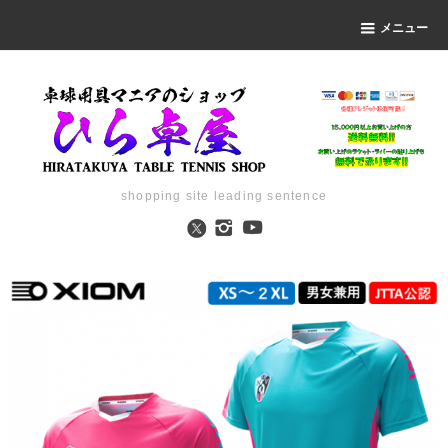
メニュー
shopping site leading sentence