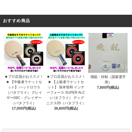
おすすめ商品
★プロ店員がおススメ！
★プロ店員がおススメ！
飛龍・特制（国家選手
★ 【上級者ラケットセ
★ 【中級者ラケットセ
用）
ット】 張本智和 インナ
ット】 ハッドロウ５
7,800円(税込)
ーフォース SUPER ALC
（バタフライ） グレイ
（バタフライ） ディグ
ザー09C・グレイザー
ニクス05（バタフライ）
（バタフライ）
36,800円(税込)
17,000円(税込)