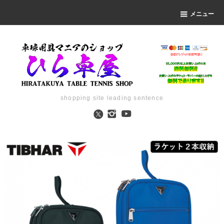
メニュー
shopping site leading sentence