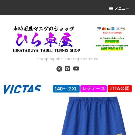
メニュー
shopping site leading sentence