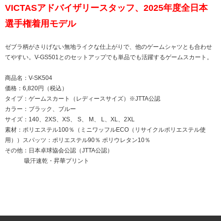
VICTASアドバイザリースタッフ、2025年度全日本
選手権着用モデル
ゼブラ柄がさりげない無地ライクな仕上がりで、他のゲームシャツとも合わせ
てやすい。V-GS501とのセットアップでも単品でも活躍するゲームスカート。
商品名：V-SK504
価格：6,820円（税込）
タイプ：ゲームスカート（レディースサイズ）※JTTA公認
カラー：ブラック、ブルー
サイズ：140、2XS、XS、 S、 M、 L、XL、2XL
素材：ポリエステル100％（ミニワッフルECO（リサイクルポリエステル使
用））スパッツ：ポリエステル90％ ポリウレタン10％
その他：日本卓球協会公認（JTTA公認）
吸汗速乾・昇華プリント